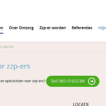
en
Over Omzorg
Zzp-er worden
Referenties
mij
r zzp-ers
r zzp-ers
Bel 085-0160238!
nze opdrachten voor zzp-ers?
LOCATIE